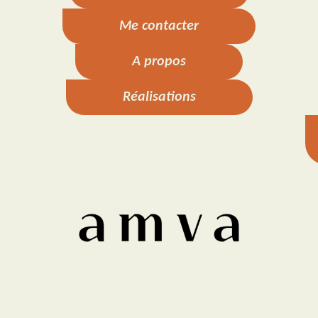
m
t
Me contacter
A propos
Réalisations